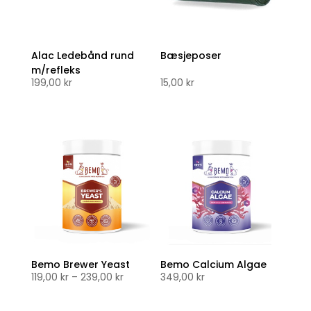
Alac Ledebånd rund
Bæsjeposer
m/refleks
199,00
kr
15,00
kr
Bemo Brewer Yeast
Bemo Calcium Algae
Prisområde:
119,00
kr
–
239,00
kr
349,00
kr
119,00 kr