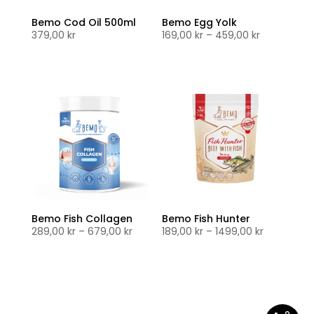
Bemo Cod Oil 500ml
Bemo Egg Yolk
Prisområde
379,00
kr
169,00
kr
–
459,00
kr
169,00 kr
til
459,00 kr
Bemo Fish Collagen
Bemo Fish Hunter
Prisområde:
Prisområd
289,00
kr
–
679,00
kr
189,00
kr
–
1499,00
kr
289,00 kr
189,00 kr
til
til
679,00 kr
1499,00 kr