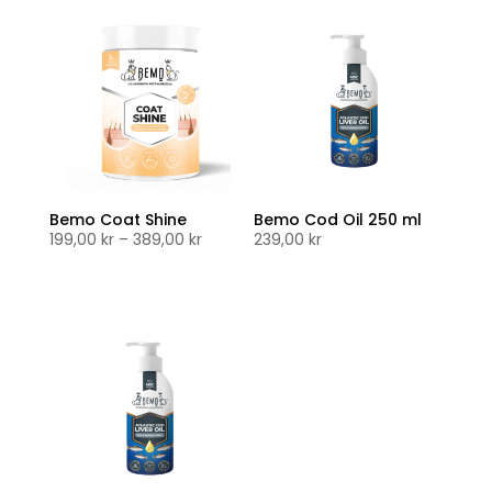
479,00 kr
389,00 kr
Bemo Coat Shine
Bemo Cod Oil 250 ml
Prisområde:
199,00
kr
–
389,00
kr
239,00
kr
199,00 kr
til
389,00 kr