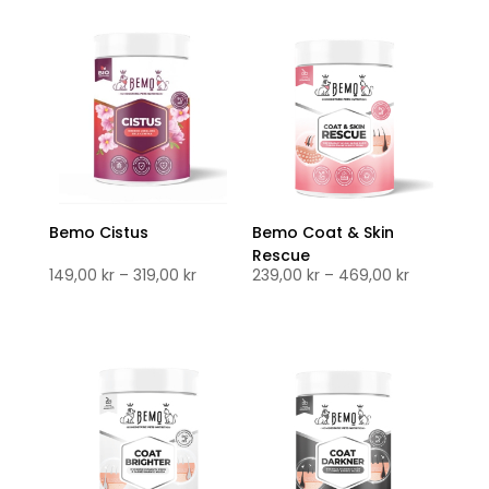
til
239,00 kr
Bemo Cistus
Bemo Coat & Skin
Rescue
Prisområde:
Prisområd
149,00
kr
–
319,00
kr
239,00
kr
–
469,00
kr
149,00 kr
239,00 kr
til
til
319,00 kr
469,00 kr