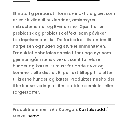
Yeast
antall
Et naturlig preparat i form av inaktiv ølgjær, som
er en rik kilde til nukleotider, aminosyrer,
mikroelementer og B-vitaminer Gjær har en
prebiotisk og probiotisk effekt, som påvirker
fordøyelsen positivt. De forbedrer tilstanden til
hårpelsen og huden og styrker immuniteten.
Produktet anbefales spesielt for unge dyr som
gjennomgår intensiv vekst, samt for eldre
hunder og katter. Et must for både BARF og
kommersielle dietter. Et perfekt tillegg til dietten
til kresne hunder og katter. Produktet inneholder
ikke konserveringsmidler, antiklumpemidler eller
fargestoffer.
Produktnummer:
I/A
Kategori:
Kosttilskudd
Merke:
Bemo