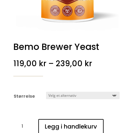
Bemo Brewer Yeast
Prisområd
119,00
kr
–
239,00
kr
119,00 kr
til
239,00 kr
Størrelse
Bemo
Legg i handlekurv
Brewer