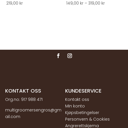
Prisområde
219,00
kr
149,00
kr
–
319,00
kr
149,00 kr
til
319,00 kr
KONTAKT OSS
KUNDESERVICE
Org.no:
917 988 471
Kontakt oss
Min konto
multigroomersengros@gm
Kjøpsbetingelser
ail.com
Personvern & Cookies
Angrerettskjema