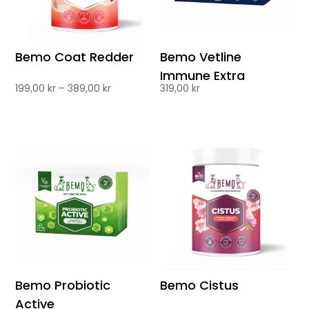
Bemo Coat Redder
Bemo Vetline
Immune Extra
Prisområde:
199,00
kr
–
389,00
kr
319,00
kr
199,00 kr
til
389,00 kr
Bemo Probiotic
Bemo Cistus
Active