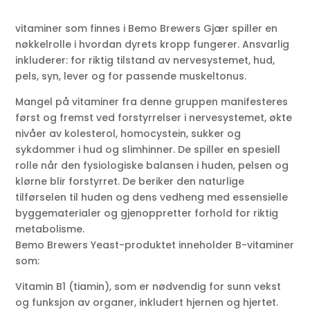
vitaminer som finnes i Bemo Brewers Gjær spiller en
nøkkelrolle i hvordan dyrets kropp fungerer. Ansvarlig
inkluderer: for riktig tilstand av nervesystemet, hud,
pels, syn, lever og for passende muskeltonus.
Mangel på vitaminer fra denne gruppen manifesteres
først og fremst ved forstyrrelser i nervesystemet, økte
nivåer av kolesterol, homocystein, sukker og
sykdommer i hud og slimhinner. De spiller en spesiell
rolle når den fysiologiske balansen i huden, pelsen og
klørne blir forstyrret. De beriker den naturlige
tilførselen til huden og dens vedheng med essensielle
byggematerialer og gjenoppretter forhold for riktig
metabolisme.
Bemo Brewers Yeast-produktet inneholder B-vitaminer
som:
Vitamin B1 (tiamin), som er nødvendig for sunn vekst
og funksjon av organer, inkludert hjernen og hjertet.