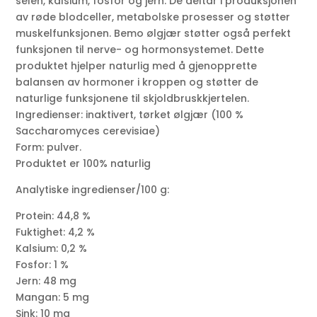
selen, kalsium, fosfor og jern. De deltar i produksjonen
av røde blodceller, metabolske prosesser og støtter
muskelfunksjonen. Bemo ølgjær støtter også perfekt
funksjonen til nerve- og hormonsystemet. Dette
produktet hjelper naturlig med å gjenopprette
balansen av hormoner i kroppen og støtter de
naturlige funksjonene til skjoldbruskkjertelen.
Ingredienser: inaktivert, tørket ølgjær (100 %
Saccharomyces cerevisiae)
Form: pulver.
Produktet er 100% naturlig
Analytiske ingredienser/100 g:
Protein: 44,8 %
Fuktighet: 4,2 %
Kalsium: 0,2 %
Fosfor: 1 %
Jern: 48 mg
Mangan: 5 mg
Sink: 10 mg