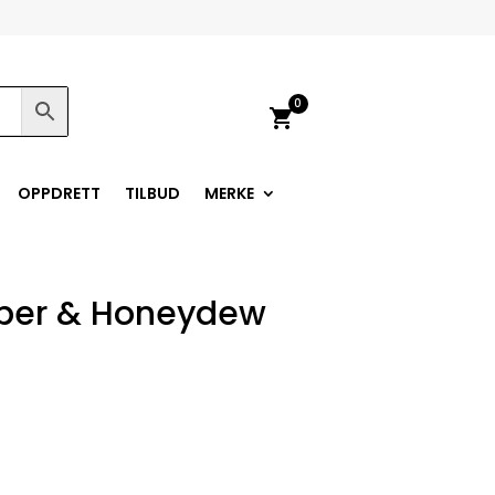
0
shopping_cart
OPPDRETT
TILBUD
MERKE
ber & Honeydew