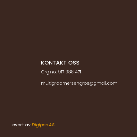
KONTAKT OSS
Org.no:
917 988 471
multigroomersengros@gmail.com
Levert av
Digipos AS