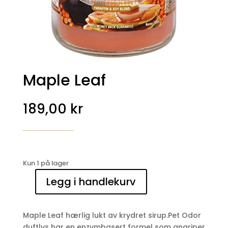
Maple Leaf
189,00
kr
Kun 1 på lager
Legg i handlekurv
Maple
Leaf
antall
Maple Leaf hærlig lukt av krydret sirup.Pet Odor
duftlys har en enzymbasert formel som angriper