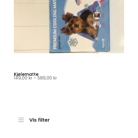
Kjølematte
Prisområde:
149,00
kr
–
589,00
kr
149,00 kr
til
589,00 kr
Vis filter