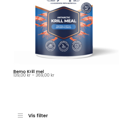
Bemo Krill mel
Prisområde:
139,00
kr
–
369,00
kr
139,00 kr
til
369,00 kr
Vis filter