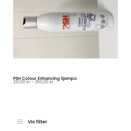
PSH Colour Enhancing Sjampo
Prisområde:
210,00
kr
–
350,00
kr
210,00 kr
til
350,00 kr
Vis filter