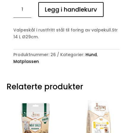
Valpeskål
Legg i handlekurv
1,4L
antall
Valpeskål i rustfritt stål til foring av valpekull.Str
14 L Ø29cm.
Produktnummer:
26
Kategorier:
Hund
,
Matplassen
Relaterte produkter