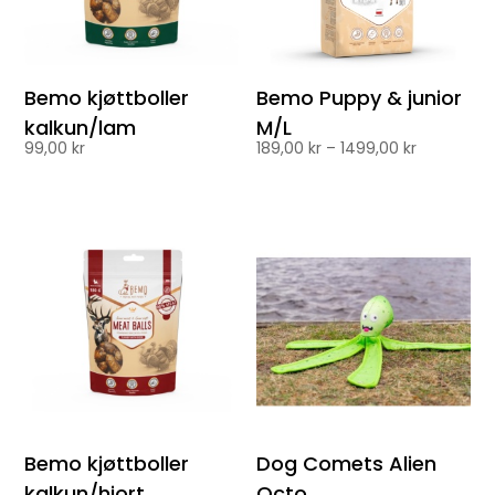
Bemo kjøttboller
Bemo Puppy & junior
kalkun/lam
M/L
Prisområd
99,00
kr
189,00
kr
–
1499,00
kr
189,00 kr
til
1499,00 kr
Bemo kjøttboller
Dog Comets Alien
kalkun/hjort
Octo