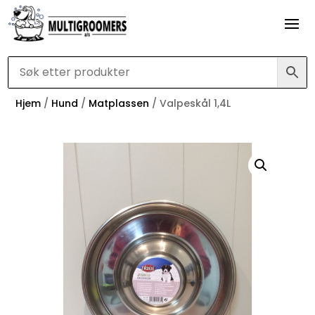
Hjem
/
Hund
/
Matplassen
/ Valpeskål 1,4L