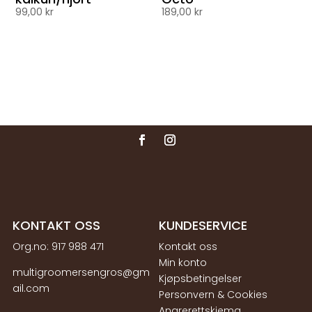
99,00
kr
189,00
kr
KONTAKT OSS
KUNDESERVICE
Org.no:
917 988 471
Kontakt oss
Min konto
multigroomersengros@gm
Kjøpsbetingelser
ail.com
Personvern & Cookies
Angrerettskjema