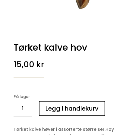
Tørket kalve hov
15,00
kr
På lager
Tørket
Legg i handlekurv
kalve
hov
antall
Tørket kalve høver i assorterte størrelser.Høy