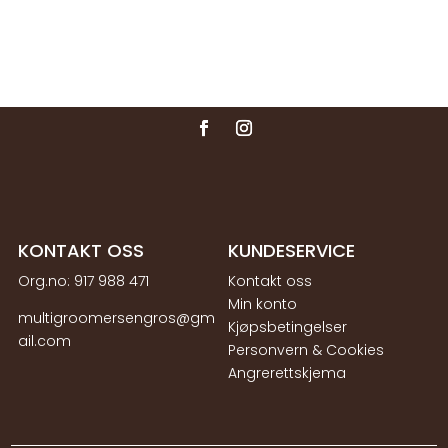
1499,00 kr
1499,00 kr
KONTAKT OSS
KUNDESERVICE
Org.no:
917 988 471
Kontakt oss
Min konto
multigroomersengros@gm
Kjøpsbetingelser
ail.com
Personvern & Cookies
Angrerettskjema