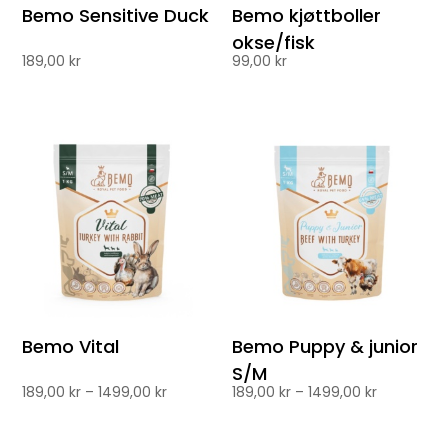
Bemo Sensitive Duck
Bemo kjøttboller
okse/fisk
189,00
kr
99,00
kr
Bemo Vital
Bemo Puppy & junior
S/M
Prisområde:
Prisområd
189,00
kr
–
1499,00
kr
189,00
kr
–
1499,00
kr
189,00 kr
189,00 kr
til
til