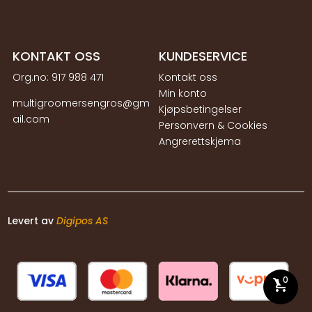
KONTAKT OSS
KUNDESERVICE
Org.no:
917 988 471
Kontakt oss
Min konto
multigroomersengros@gm
Kjøpsbetingelser
ail.com
Personvern & Cookies
Angrerettskjema
Levert av
Digipos AS
0
shopping_cart