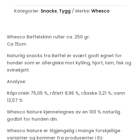
ruller
Kategorier:
Snacks
,
Tygg
Merke:
Whesco
15cm
antall
Whesco Bøffelskinn ruller ca. 250 gr.
Ca 15cm
Naturlig snacks fra Bøffel er svært godt egnet for
hunder som er allergiske mot kylling, hjort, lam, fisk og
svinekjøtt.
Analyse:
Råprotein 75,05 %, råfett 8,96 %, råaske 3,21 %, vann
12,57 %
Whesco Nature kjennetegnes av en 100 % naturlig
godbit for hunden din.
Whesco Nature er tilgjengelig i mange forskjellige
varianter og kommer fra produsenter i EU.