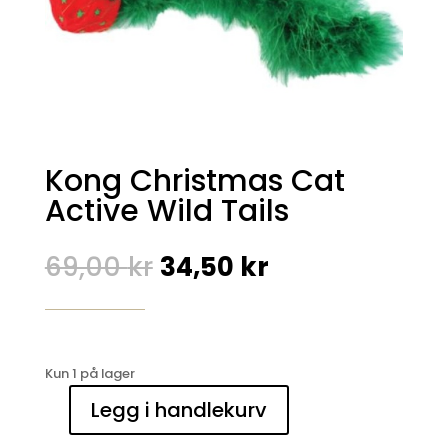
Kong Christmas Cat
Active Wild Tails
Opprinnelig
Nåværende
69,00
kr
34,50
kr
pris
pris
var:
er:
69,00 kr.
34,50 kr.
Kun 1 på lager
Legg i handlekurv
Kong
Christmas