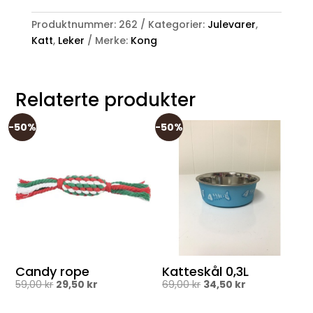
Cat
Produktnummer:
262
Kategorier:
Julevarer
,
Active
Katt
,
Leker
Merke:
Kong
Wild
Tails
antall
Relaterte produkter
-50%
-50%
Candy rope
Katteskål 0,3L
Opprinnelig
Nåværende
Opprinnelig
Nåværende
59,00
kr
29,50
kr
69,00
kr
34,50
kr
pris
pris
pris
pris