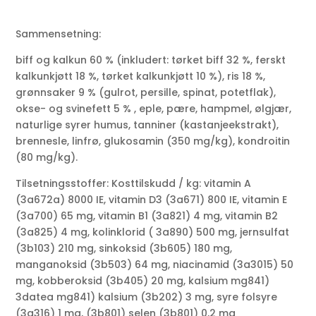
Sammensetning:
biff og kalkun 60 % (inkludert: tørket biff 32 %, ferskt
kalkunkjøtt 18 %, tørket kalkunkjøtt 10 %), ris 18 %,
grønnsaker 9 % (gulrot, persille, spinat, potetflak),
okse- og svinefett 5 % , eple, pære, hampmel, ølgjær,
naturlige syrer humus, tanniner (kastanjeekstrakt),
brennesle, linfrø, glukosamin (350 mg/kg), kondroitin
(80 mg/kg).
Tilsetningsstoffer: Kosttilskudd / kg: vitamin A
(3a672a) 8000 IE, vitamin D3 (3a671) 800 IE, vitamin E
(3a700) 65 mg, vitamin B1 (3a821) 4 mg, vitamin B2
(3a825) 4 mg, kolinklorid ( 3a890) 500 mg, jernsulfat
(3b103) 210 mg, sinkoksid (3b605) 180 mg,
manganoksid (3b503) 64 mg, niacinamid (3a3015) 50
mg, kobberoksid (3b405) 20 mg, kalsium mg841)
3datea mg841) kalsium (3b202) 3 mg, syre folsyre
(3a316) 1 mg, (3b801) selen (3b801) 0,2 mg