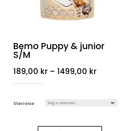
Bemo Puppy & junior
S/M
Prisområ
189,00
kr
–
1499,00
kr
189,00 kr
til
1499,00 
Størrelse
Bemo