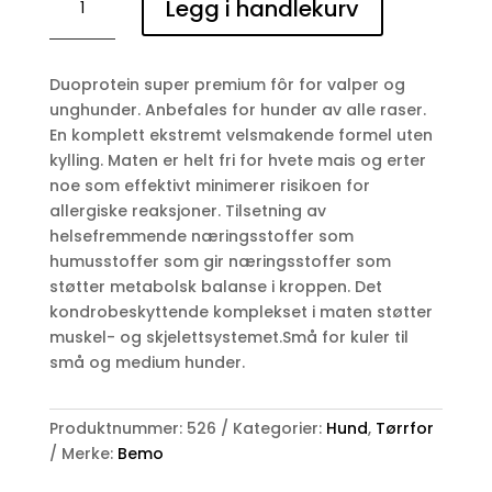
Legg i handlekurv
Puppy
&
junior
Duoprotein super premium fôr for valper og
S/M
unghunder. Anbefales for hunder av alle raser.
antall
En komplett ekstremt velsmakende formel uten
kylling. Maten er helt fri for hvete mais og erter
noe som effektivt minimerer risikoen for
allergiske reaksjoner. Tilsetning av
helsefremmende næringsstoffer som
humusstoffer som gir næringsstoffer som
støtter metabolsk balanse i kroppen. Det
kondrobeskyttende komplekset i maten støtter
muskel- og skjelettsystemet.Små for kuler til
små og medium hunder.
Produktnummer:
526
Kategorier:
Hund
,
Tørrfor
Merke:
Bemo