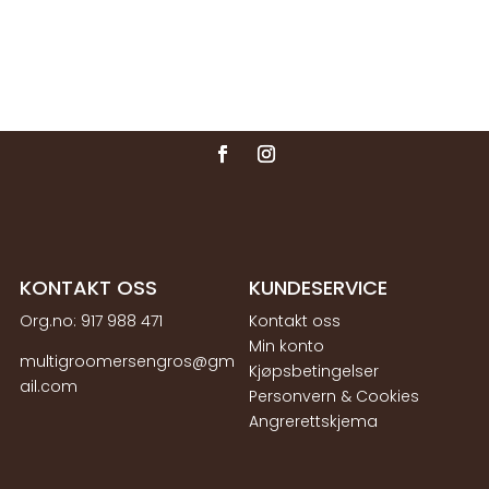
til
1499,00 kr
KONTAKT OSS
KUNDESERVICE
Org.no:
917 988 471
Kontakt oss
Min konto
multigroomersengros@gm
Kjøpsbetingelser
ail.com
Personvern & Cookies
Angrerettskjema