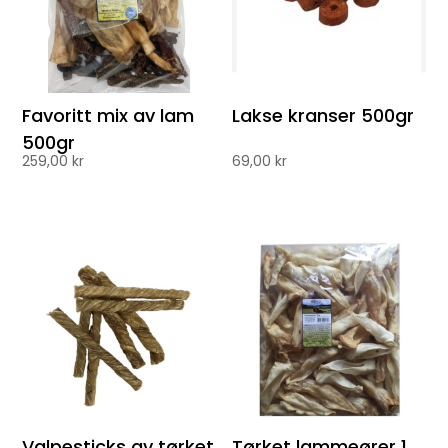
Favoritt mix av lam
Lakse kranser 500gr
500gr
259,00
kr
69,00
kr
Valpesticks av tørket
Tørket lammeører 1