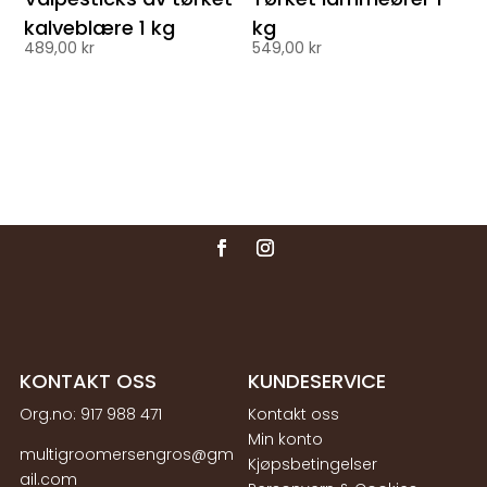
kalveblære 1 kg
kg
489,00
kr
549,00
kr
KONTAKT OSS
KUNDESERVICE
Org.no:
917 988 471
Kontakt oss
Min konto
multigroomersengros@gm
Kjøpsbetingelser
ail.com