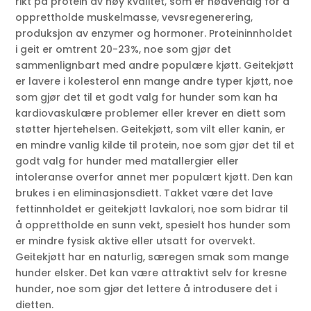
rikt på protein av høy kvalitet, som er nødvendig for å
opprettholde muskelmasse, vevsregenerering,
produksjon av enzymer og hormoner. Proteininnholdet
i geit er omtrent 20-23%, noe som gjør det
sammenlignbart med andre populære kjøtt. Geitekjøtt
er lavere i kolesterol enn mange andre typer kjøtt, noe
som gjør det til et godt valg for hunder som kan ha
kardiovaskulære problemer eller krever en diett som
støtter hjertehelsen. Geitekjøtt, som vilt eller kanin, er
en mindre vanlig kilde til protein, noe som gjør det til et
godt valg for hunder med matallergier eller
intoleranse overfor annet mer populært kjøtt. Den kan
brukes i en eliminasjonsdiett. Takket være det lave
fettinnholdet er geitekjøtt lavkalori, noe som bidrar til
å opprettholde en sunn vekt, spesielt hos hunder som
er mindre fysisk aktive eller utsatt for overvekt.
Geitekjøtt har en naturlig, særegen smak som mange
hunder elsker. Det kan være attraktivt selv for kresne
hunder, noe som gjør det lettere å introdusere det i
dietten.