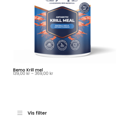
Bemo Krill mel
Prisområde:
139,00
kr
–
369,00
kr
139,00 kr
til
369,00 kr
Vis filter